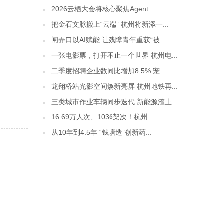
2026云栖大会将核心聚焦Agent...
把金石文脉搬上“云端” 杭州将新添一...
闸弄口以AI赋能 让残障青年重获“被...
一张电影票，打开不止一个世界 杭州电...
二季度招聘企业数同比增加8.5% 宠...
龙翔桥站光影空间焕新亮屏 杭州地铁再...
三类城市作业车辆同步迭代 新能源渣土...
16.69万人次、1036架次！杭州...
从10年到4.5年 “钱塘造”创新药...