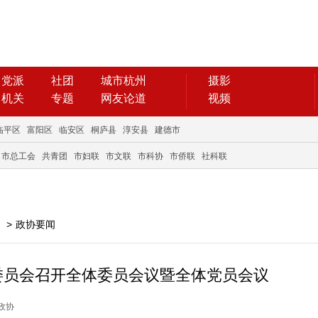
党派
社团
城市杭州
摄影
机关
专题
网友论道
视频
临平区
富阳区
临安区
桐庐县
淳安县
建德市
市总工会
共青团
市妇联
市文联
市科协
市侨联
社科联
>
政协要闻
委员会召开全体委员会议暨全体党员会议
州政协