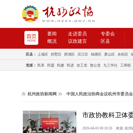
要闻
走进委员
专委会
概况
议政建言
区县
区县：
上城区
拱墅区
西湖区
滨江区
钱塘区
萧山区
余杭区
党派：
民革
民盟
民建
民进
农工党
致公党
九三学社
工商联
杭州政协新闻网
中国人民政治协商会议杭州市委员会
市政协教科卫体
2026-04-03 09:10:26 来源: 杭