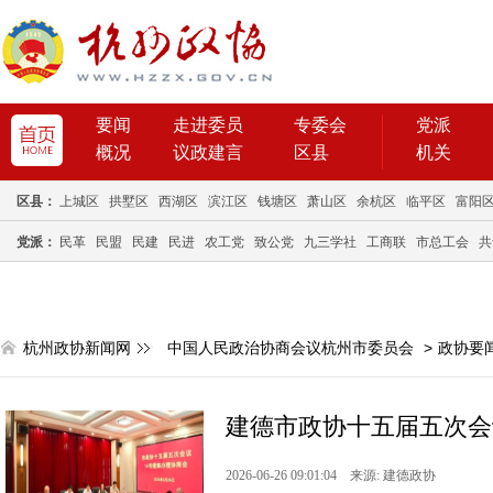
要闻
走进委员
专委会
党派
概况
议政建言
区县
机关
区县：
上城区
拱墅区
西湖区
滨江区
钱塘区
萧山区
余杭区
临平区
富阳
党派：
民革
民盟
民建
民进
农工党
致公党
九三学社
工商联
市总工会
共
杭州政协新闻网
中国人民政治协商会议杭州市委员会
>
政协要
建德市政协十五届五次会
2026-06-26 09:01:04 来源: 建德政协