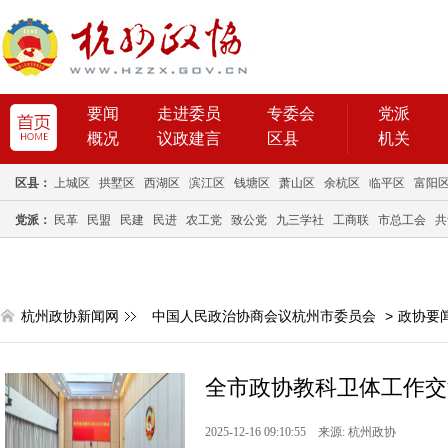
要闻
走进委员
专委会
党派
概况
议政建言
区县
机关
区县：
上城区
拱墅区
西湖区
滨江区
钱塘区
萧山区
余杭区
临平区
富阳
党派：
民革
民盟
民建
民进
农工党
致公党
九三学社
工商联
市总工会
共
杭州政协新闻网
中国人民政治协商会议杭州市委员会
>
政协要
全市政协教科卫体工作交
2025-12-16 09:10:55 来源: 杭州政协