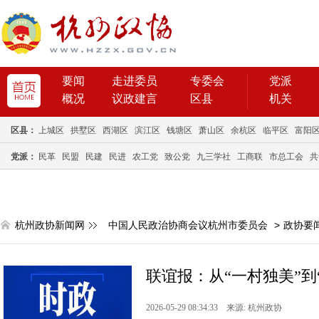
要闻
走进委员
专委会
党派
概况
议政建言
区县
机关
区县：
上城区
拱墅区
西湖区
滨江区
钱塘区
萧山区
余杭区
临平区
富阳
党派：
民革
民盟
民建
民进
农工党
致公党
九三学社
工商联
市总工会
共
杭州政协新闻网
中国人民政治协商会议杭州市委员会
>
政协要
联谊报：从“一村独美”到“
2026-05-29 08:34:33 来源: 杭州政协