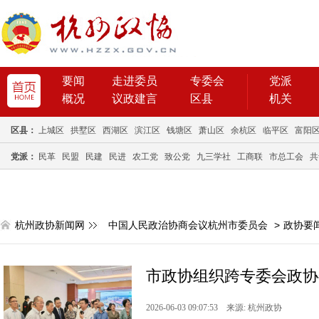
要闻
走进委员
专委会
党派
概况
议政建言
区县
机关
区县：
上城区
拱墅区
西湖区
滨江区
钱塘区
萧山区
余杭区
临平区
富阳
党派：
民革
民盟
民建
民进
农工党
致公党
九三学社
工商联
市总工会
共
杭州政协新闻网
中国人民政治协商会议杭州市委员会
>
政协要
市政协组织跨专委会政协
2026-06-03 09:07:53 来源: 杭州政协