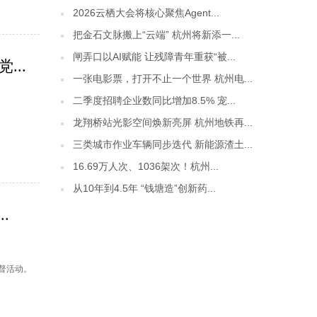
2026云栖大会将核心聚焦Agent...
把金石文脉搬上“云端” 杭州将新添一...
闸弄口以AI赋能 让残障青年重获“被...
..
一张电影票，打开不止一个世界 杭州电...
二季度招聘企业数同比增加8.5% 宠...
龙翔桥站光影空间焕新亮屏 杭州地铁再...
三类城市作业车辆同步迭代 新能源渣土...
16.69万人次、1036架次！杭州...
从10年到4.5年 “钱塘造”创新药...
.
监督活动。