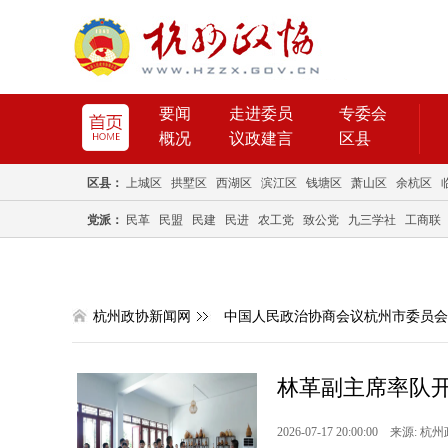
要闻
走进委员
专委会
概况
议政建言
区县
区县：
上城区
拱墅区
西湖区
滨江区
钱塘区
萧山区
余杭区
党派：
民革
民盟
民建
民进
农工党
致公党
九三学社
工商联
杭州政协新闻网
中国人民政治协商会议杭州市委员会
林革副主席率队开
2026-07-17 20:00:00 来源: 杭