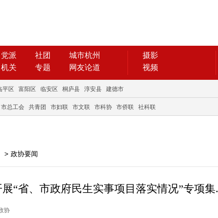
党派
社团
城市杭州
摄影
机关
专题
网友论道
视频
临平区
富阳区
临安区
桐庐县
淳安县
建德市
市总工会
共青团
市妇联
市文联
市科协
市侨联
社科联
>
政协要闻
展“省、市政府民生实事项目落实情况”专项集..
州政协