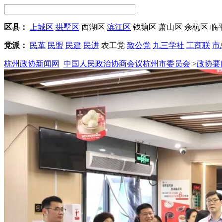
区县：
上城区
拱墅区
西湖区
滨江区
钱塘区
萧山区
余杭区
临
党派：
民革
民盟
民建
民进
农工党
致公党
九三学社
工商联
市
杭州政协新闻网
中国人民政治协商会议杭州市委员会
>
政协要