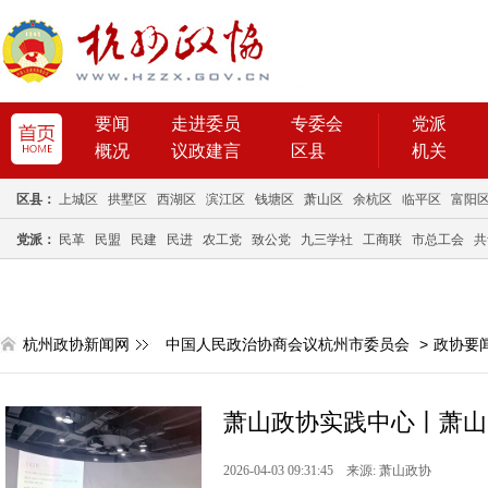
要闻
走进委员
专委会
党派
概况
议政建言
区县
机关
区县：
上城区
拱墅区
西湖区
滨江区
钱塘区
萧山区
余杭区
临平区
富阳
党派：
民革
民盟
民建
民进
农工党
致公党
九三学社
工商联
市总工会
共
杭州政协新闻网
中国人民政治协商会议杭州市委员会
>
政协要
萧山政协实践中心丨萧山
2026-04-03 09:31:45 来源: 萧山政协