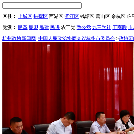
区县：
上城区
拱墅区
西湖区
滨江区
钱塘区
萧山区
余杭区
临
党派：
民革
民盟
民建
民进
农工党
致公党
九三学社
工商联
市
杭州政协新闻网
中国人民政治协商会议杭州市委员会
>
政协要