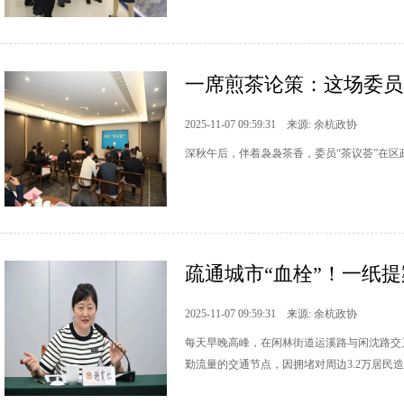
一席煎茶论策：这场委员
2025-11-07 09:59:31 来源: 余杭政协
深秋午后，伴着袅袅茶香，委员“茶议荟”在
疏通城市“血栓”！一纸提
2025-11-07 09:59:31 来源: 余杭政协
每天早晚高峰，在闲林街道运溪路与闲沈路交
勤流量的交通节点，因拥堵对周边3.2万居民