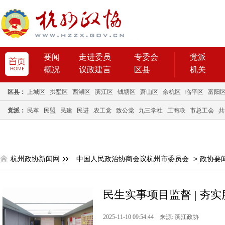
要闻
走进委员
专委会
党派
概况
议政建言
区县
机关
区县：
上城区
拱墅区
西湖区
滨江区
钱塘区
萧山区
余杭区
临平区
富阳
党派：
民革
民盟
民建
民进
农工党
致公党
九三学社
工商联
市总工会
共
杭州政协新闻网
中国人民政治协商会议杭州市委员会
>
政协要
民生实事项目监督 | 夯实
2025-11-10 09:54:44 来源: 滨江政协