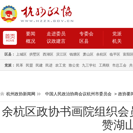
要闻
走进委员
专委会
党派
概况
议政建言
区县
机关
区县：
上城区
拱墅区
西湖区
滨江区
钱塘区
萧山区
余杭区
临平区
富阳
党派：
民革
民盟
民建
民进
农工党
致公党
九三学社
工商联
市总工会
共
杭州政协新闻网
中国人民政治协商会议杭州市委员会
>
政协要
余杭区政协书画院组织会
赞湖