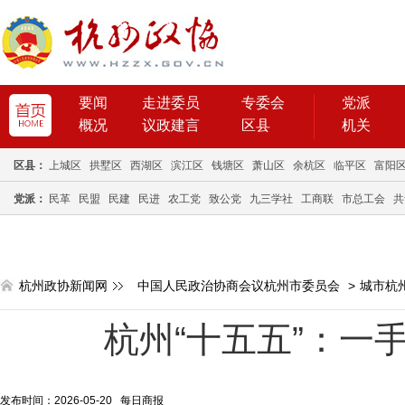
要闻
走进委员
专委会
党派
概况
议政建言
区县
机关
区县：
上城区
拱墅区
西湖区
滨江区
钱塘区
萧山区
余杭区
临平区
富阳
党派：
民革
民盟
民建
民进
农工党
致公党
九三学社
工商联
市总工会
共
杭州政协新闻网
中国人民政治协商会议杭州市委员会
>
城市杭
杭州“十五五”：一
发布时间：2026-05-20 每日商报