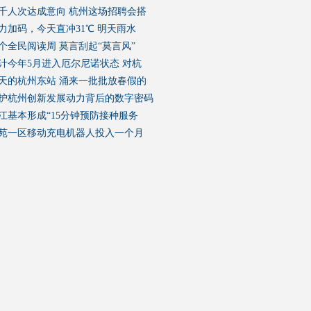
千人次达成意向 杭州这场招聘会搭
力加码，今天直冲31℃ 明天雨水
个全民阅读周 莫言刮起“莫言风”
计今年5月进入厄尔尼诺状态 对杭
天的杭州东站 涌来一批批放春假的
护杭州创新发展动力背后的数字密码
江基本形成“15分钟预防接种服务
苑一区移动充电机器人投入一个月