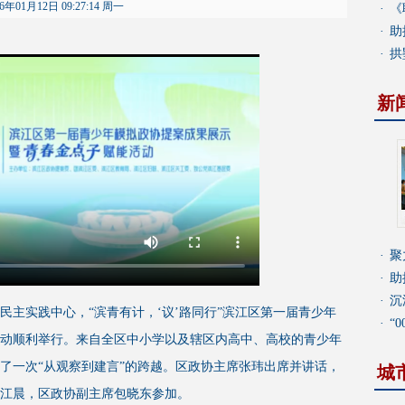
26年01月12日 09:27:14 周一
·
《
·
助
·
拱
新
·
聚
·
助
·
沉
民主实践中心，“滨青有计，‘议’路同行”滨江区第一届青少年
·
“
动顺利举行。来自全区中小学以及辖区内高中、高校的青少年
了一次“从观察到建言”的跨越。区政协主席张玮出席并讲话，
城
江晨，区政协副主席包晓东参加。