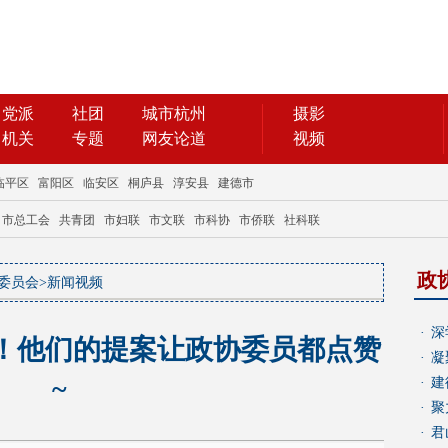
政
委员会
>
新闻视频
·
深
事了！他们的提案让政协委员都点赞
·
凝
~
·
建
·
聚
·
君