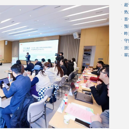
·
超
·
热
·
首
·
预
·
昨
·
守
·
浙
·
翠