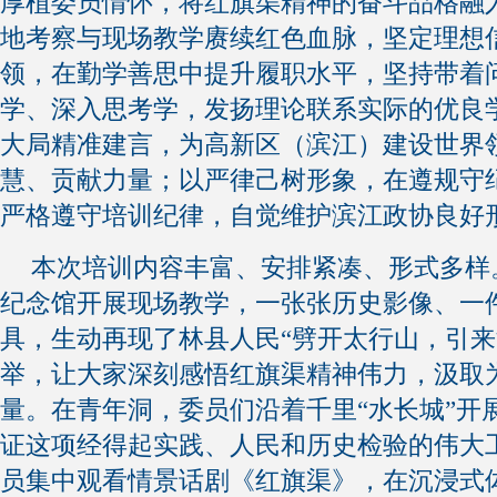
厚植委员情怀，将红旗渠精神的奋斗品格融
地考察与现场教学赓续红色血脉，坚定理想
领，在勤学善思中提升履职水平，坚持带着
学、深入思考学，发扬理论联系实际的优良
大局精准建言，为高新区（滨江）建设世界
慧、贡献力量；以严律己树形象，在遵规守
严格遵守培训纪律，自觉维护滨江政协良好
本次培训内容丰富、安排紧凑、形式多样
纪念馆开展现场教学，一张张历史影像、一
具，生动再现了林县人民“劈开太行山，引来
举，让大家深刻感悟红旗渠精神伟力，汲取
量。在青年洞，委员们沿着千里“水长城”开
证这项经得起实践、人民和历史检验的伟大
员集中观看情景话剧《红旗渠》，在沉浸式