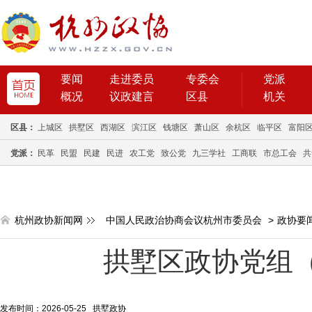
要闻
走进委员
专委会
党派
概况
议政建言
区县
机关
区县：
上城区
拱墅区
西湖区
滨江区
钱塘区
萧山区
余杭区
临平区
富阳
党派：
民革
民盟
民建
民进
农工党
致公党
九三学社
工商联
市总工会
共
杭州政协新闻网
中国人民政治协商会议杭州市委员会
>
政协要
拱墅区政协党组
发布时间：2026-05-25 拱墅政协