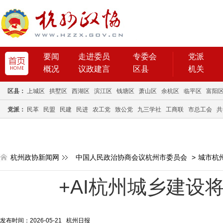
要闻
走进委员
专委会
党派
概况
议政建言
区县
机关
区县：
上城区
拱墅区
西湖区
滨江区
钱塘区
萧山区
余杭区
临平区
富阳
党派：
民革
民盟
民建
民进
农工党
致公党
九三学社
工商联
市总工会
共
杭州政协新闻网
中国人民政治协商会议杭州市委员会
>
城市杭
+AI杭州城乡建设
发布时间：2026-05-21 杭州日报