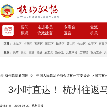
要闻
走进委员
专委会
党派
概况
议政建言
区县
机关
区县：
上城区
拱墅区
西湖区
滨江区
钱塘区
萧山区
余杭区
临平区
富阳
党派：
民革
民盟
民建
民进
农工党
致公党
九三学社
工商联
市总工会
共
杭州政协新闻网
中国人民政治协商会议杭州市委员会
>
城市杭
3小时直达！ 杭州往返
发布时间：2026-05-21 杭州日报