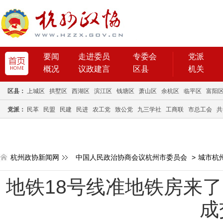
要闻
走进委员
专委会
党派
概况
议政建言
区县
机关
区县：
上城区
拱墅区
西湖区
滨江区
钱塘区
萧山区
余杭区
临平区
富阳
党派：
民革
民盟
民建
民进
农工党
致公党
九三学社
工商联
市总工会
共
杭州政协新闻网
中国人民政治协商会议杭州市委员会
>
城市杭
地铁18号线准地铁房来了
成