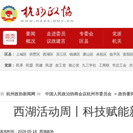
要闻
走进委员
专委会
党派
概况
议政建言
区县
机关
区县：
上城区
拱墅区
西湖区
滨江区
钱塘区
萧山区
余杭区
临平区
富阳
党派：
民革
民盟
民建
民进
农工党
致公党
九三学社
工商联
市总工会
共
杭州政协新闻网
中国人民政治协商会议杭州市委员会
>
政协要
西湖活动周丨科技赋能
发布时间：2026-05-18 西湖政协