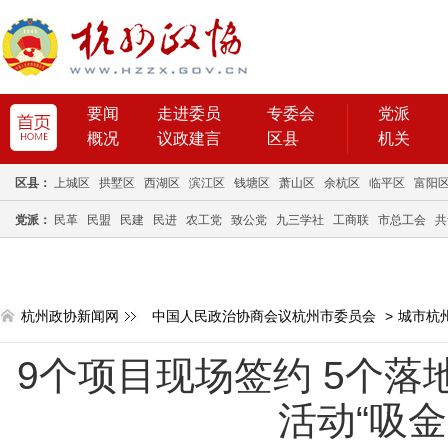
要闻
走进委员
专委会
党派
概况
议政建言
区县
机关
区县：
上城区
拱墅区
西湖区
滨江区
钱塘区
萧山区
余杭区
临平区
富阳
党派：
民革
民盟
民建
民进
农工党
致公党
九三学社
工商联
市总工会
共
杭州政协新闻网
中国人民政治协商会议杭州市委员会
>
城市杭
9个项目现场签约 5个落
活动“吸金