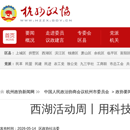
要闻
走进委员
专委会
党派
概况
议政建言
区县
机关
区县：
上城区
拱墅区
西湖区
滨江区
钱塘区
萧山区
余杭区
临平区
富阳
党派：
民革
民盟
民建
民进
农工党
致公党
九三学社
工商联
市总工会
共
杭州政协新闻网
中国人民政治协商会议杭州市委员会
>
政协要
西湖活动周丨用科技
发布时间：2026-05-14 区政协社法委