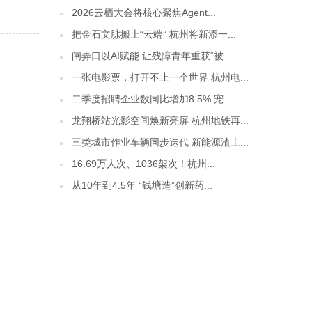
2026云栖大会将核心聚焦Agent...
把金石文脉搬上“云端” 杭州将新添一...
闸弄口以AI赋能 让残障青年重获“被...
一张电影票，打开不止一个世界 杭州电...
二季度招聘企业数同比增加8.5% 宠...
龙翔桥站光影空间焕新亮屏 杭州地铁再...
三类城市作业车辆同步迭代 新能源渣土...
16.69万人次、1036架次！杭州...
从10年到4.5年 “钱塘造”创新药...