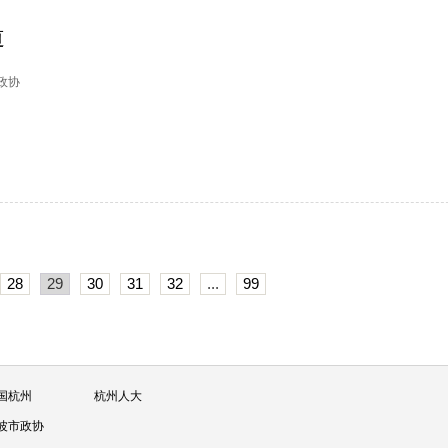
道
塘政协
28
29
30
31
32
...
99
国杭州
杭州人大
波市政协