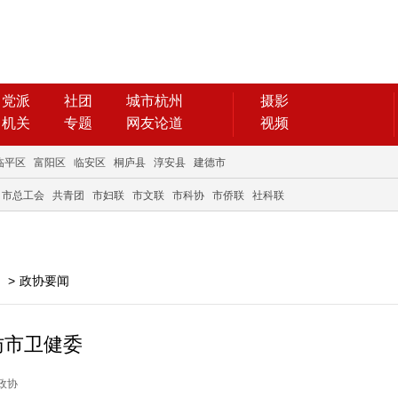
党派
社团
城市杭州
摄影
机关
专题
网友论道
视频
临平区
富阳区
临安区
桐庐县
淳安县
建德市
市总工会
共青团
市妇联
市文联
市科协
市侨联
社科联
>
政协要闻
访市卫健委
州政协