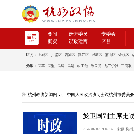
要闻
走进委员
专委会
概况
议政建言
区县
区县：
上城区
拱墅区
西湖区
滨江区
钱塘区
萧山区
余杭区
党派：
民革
民盟
民建
民进
农工党
致公党
九三学社
工商联
杭州政协新闻网
中国人民政治协商会议杭州市委员会
於卫国副主席走
2026-06-02 09:07:56 来源: 杭