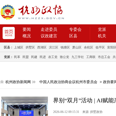
要闻
走进委员
专委会
党派
概况
议政建言
区县
机关
区县：
上城区
拱墅区
西湖区
滨江区
钱塘区
萧山区
余杭区
临平区
富阳
党派：
民革
民盟
民建
民进
农工党
致公党
九三学社
工商联
市总工会
共
杭州政协新闻网
中国人民政治协商会议杭州市委员会
>
政协要
界别“双月”活动 | AI
2026-06-12 09:15:31 来源: 拱墅政协