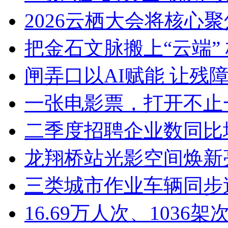
2026云栖大会将核心聚焦Ag
把金石文脉搬上“云端” 
闸弄口以AI赋能 让残障青
一张电影票，打开不止一
二季度招聘企业数同比增加8
龙翔桥站光影空间焕新亮
三类城市作业车辆同步迭
16.69万人次、1036架次