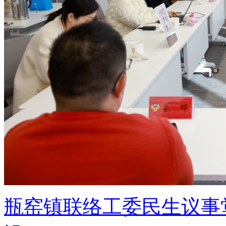
瓶窑镇联络工委民生议事