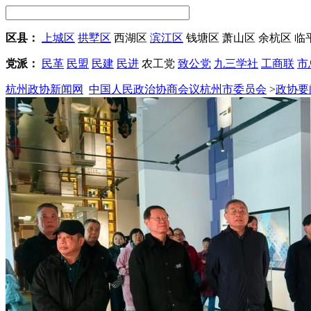
区县：
上城区
拱墅区
西湖区
滨江区
钱塘区
萧山区
余杭区
临
党派：
民革
民盟
民建
民进
农工党
致公党
九三学社
工商联
市
杭州政协新闻网
中国人民政治协商会议杭州市委员会
>
政协要