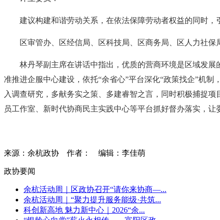
建议构建和谐劳动关系，在依法保障劳动者权益的同时，
区审管办、区经信局、区科技局、区商务局、区人力社保
林丹琴副主席在讲话中指出，优质的营商环境是区域发展
准推进企服中心建设，依托“余省心”平台深化“政策找企”机制
入调查研究，多献务实之策、多建睿智之言，同时积极捕捉项
员工作室、新时代协商民主实践中心等平台抓好督办落实，让委
来源：余杭政协
作者：
编辑：李佳萌
政协要闻
余杭活动周｜区政协召开“请你来协商—...
余杭活动周｜“聚力提升服务能级·共筑...
科创新高地 魅力新中心｜2026“余...