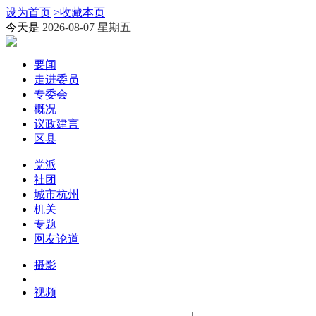
设为首页
>
收藏本页
今天是
2026-08-07 星期五
要闻
走进委员
专委会
概况
议政建言
区县
党派
社团
城市杭州
机关
专题
网友论道
摄影
视频