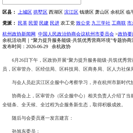
区县：
上城区
拱墅区
西湖区
滨江区
钱塘区
萧山区
余杭区
临
党派：
民革
民盟
民建
民进
农工党
致公党
九三学社
工商联
市
杭州政协新闻网
中国人民政治协商会议杭州市委员会
>
政协要
余杭活动周｜“聚力提升服务能级·共筑优秀营商环境”专题协商
发布时间：2026-06-29 余杭政协
6月26日下午，区政协开展“聚力提升服务能级·共筑优
员，区审管办、区经信局、区科技局、区商务局、区人力社保
与会人员赴滨江区企服中心考察学习，并在杭州市新时代协
协商会上，区审管办（区企服中心）相关负责人介绍了当
全链条、全天候、全过程为企服务新生态，取得积极成效。
随后与会委员逐一发言建言：
孙旭东委员：