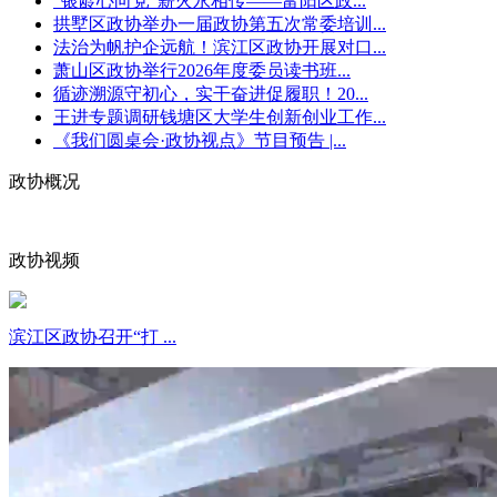
“银龄心向党”薪火永相传——富阳区政...
拱墅区政协举办一届政协第五次常委培训...
法治为帆护企远航！滨江区政协开展对口...
萧山区政协举行2026年度委员读书班...
循迹溯源守初心，实干奋进促履职！20...
王进专题调研钱塘区大学生创新创业工作...
《我们圆桌会·政协视点》节目预告 |...
政协概况
政协视频
滨江区政协召开“打 ...