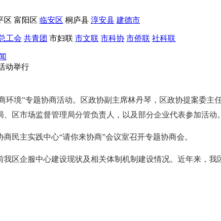
平区
富阳区
临安区
桐庐县
淳安县
建德市
总工会
共青团
市妇联
市文联
市科协
市侨联
社科联
闻
活动举行
秀营商环境”专题协商活动。区政协副主席林丹琴，区政协提案委
局、区市场监督管理局分管负责人，以及部分企业代表参加活动
商民主实践中心“请你来协商”会议室召开专题协商会。
前我区企服中心建设现状及相关体制机制建设情况。近年来，我区