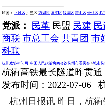
区县：
上城区
拱墅区
西湖区
滨江区
钱塘区
萧山区
余杭区
临
党派：
民革
民盟
民建
民
商联
市总工会
共青团
市
科联
杭州政协新闻网
中国人民政治协商会议杭州市委员会
>
城市杭
杭衢高铁最长隧道昨贯通
发布时间：2022-07-06
杭州日报讯 昨日，杭