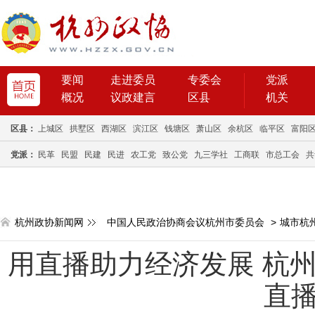
要闻
走进委员
专委会
党派
概况
议政建言
区县
机关
区县：
上城区
拱墅区
西湖区
滨江区
钱塘区
萧山区
余杭区
临平区
富阳
党派：
民革
民盟
民建
民进
农工党
致公党
九三学社
工商联
市总工会
共
杭州政协新闻网
中国人民政治协商会议杭州市委员会
>
城市杭
用直播助力经济发展 杭州
直播