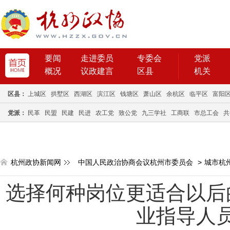
要闻
走进委员
专委会
党派
概况
议政建言
区县
机关
区县：
上城区
拱墅区
西湖区
滨江区
钱塘区
萧山区
余杭区
临平区
富阳
党派：
民革
民盟
民建
民进
农工党
致公党
九三学社
工商联
市总工会
共
杭州政协新闻网
中国人民政治协商会议杭州市委员会
>
城市杭
选择何种岗位更适合以后
业指导人