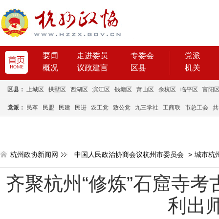
要闻
走进委员
专委会
党派
概况
议政建言
区县
机关
区县：
上城区
拱墅区
西湖区
滨江区
钱塘区
萧山区
余杭区
临平区
富阳
党派：
民革
民盟
民建
民进
农工党
致公党
九三学社
工商联
市总工会
共
杭州政协新闻网
中国人民政治协商会议杭州市委员会
>
城市杭
齐聚杭州“修炼”石窟寺考
利出