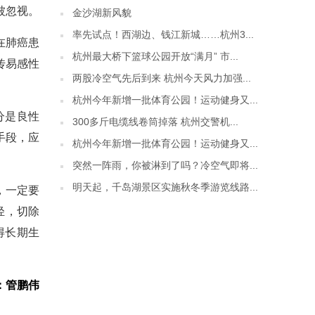
被忽视。
金沙湖新风貌
率先试点！西湖边、钱江新城……杭州3...
在肺癌患
杭州最大桥下篮球公园开放“满月” 市...
传易感性
两股冷空气先后到来 杭州今天风力加强...
杭州今年新增一批体育公园！运动健身又...
分是良性
300多斤电缆线卷筒掉落 杭州交警机...
手段，应
杭州今年新增一批体育公园！运动健身又...
突然一阵雨，你被淋到了吗？冷空气即将...
明天起，千岛湖景区实施秋冬季游览线路...
，一定要
轻，切除
得长期生
：管鹏伟