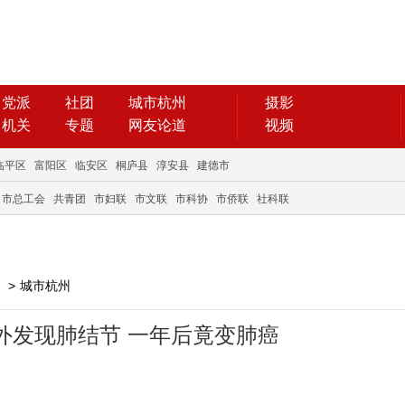
党派
社团
城市杭州
摄影
机关
专题
网友论道
视频
临平区
富阳区
临安区
桐庐县
淳安县
建德市
市总工会
共青团
市妇联
市文联
市科协
市侨联
社科联
>
城市杭州
外发现肺结节 一年后竟变肺癌