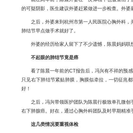
的可疑阴影，医生建议外婆赶紧做进一步检查。外婆
之后，外婆来到杭州市第一人民医院心胸外科，
肺结节早点做手术就好了。
外婆的经历给家人留下了不少遗憾，陈晨妈妈联
不起眼的肺结节竟是癌
看了陈晨一年前的CT报告后，冯兴有不祥的预
只见右下肺结节紧贴肺膜，胸膜似牵拉，一切征兆都
好！
之后，冯兴带领医护团队为陈晨行极致单孔微创
右下肺腺癌。好在，通过心胸外科团队及时早期精准
这几类情况要重视体检