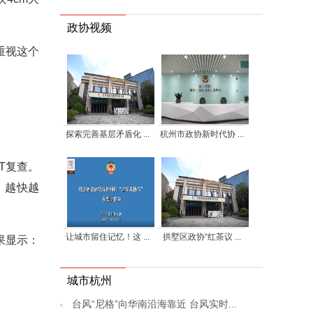
政协视频
重视这个
。
探索完善基层矛盾化 ...
杭州市政协新时代协 ...
T复查。
，越快越
让城市留住记忆！这 ...
拱墅区政协“红茶议 ...
果显示：
。
城市杭州
台风“尼格”向华南沿海靠近 台风实时...