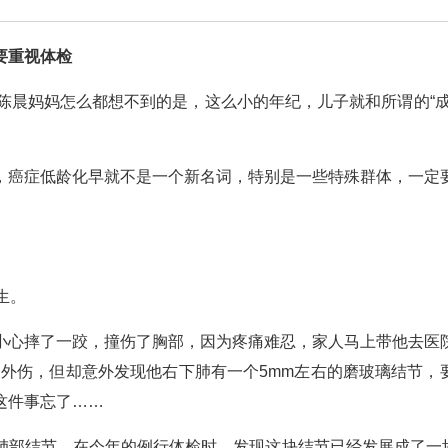
要重视体检
陈晨妈妈怎么都想不到的是，这么小的年纪，儿子就和所谓的“成
，癌症低龄化早就不是一个新名词，特别是一些特殊群体，一定
生。
小心摔了一跤，撞伤了胸部，因为疼痛难忍，家人马上带他去医
皮外伤，但却意外发现他右下肺有一个5mm左右的磨玻璃结节，
这件事忘了……
肺部结节。在今年的例行体检时，发现这块结节已经发展成了一块