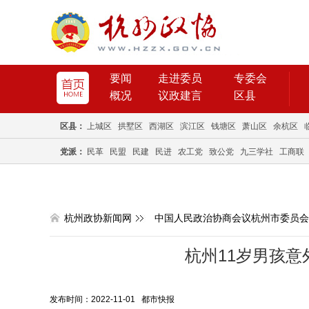
要闻
走进委员
专委会
概况
议政建言
区县
区县：
上城区
拱墅区
西湖区
滨江区
钱塘区
萧山区
余杭区
党派：
民革
民盟
民建
民进
农工党
致公党
九三学社
工商联
杭州政协新闻网
中国人民政治协商会议杭州市委员会
杭州11岁男孩意
发布时间：2022-11-01 都市快报