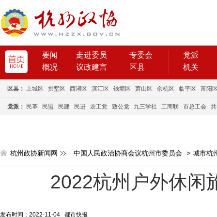
要闻
走进委员
专委会
党派
概况
议政建言
区县
机关
区县：
上城区
拱墅区
西湖区
滨江区
钱塘区
萧山区
余杭区
临平区
富阳
党派：
民革
民盟
民建
民进
农工党
致公党
九三学社
工商联
市总工会
共
杭州政协新闻网
中国人民政治协商会议杭州市委员会
>
城市杭
2022杭州户外休
发布时间：2022-11-04 都市快报