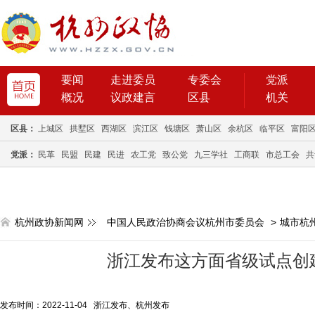
要闻
走进委员
专委会
党派
概况
议政建言
区县
机关
区县：
上城区
拱墅区
西湖区
滨江区
钱塘区
萧山区
余杭区
临平区
富阳
党派：
民革
民盟
民建
民进
农工党
致公党
九三学社
工商联
市总工会
共
杭州政协新闻网
中国人民政治协商会议杭州市委员会
>
城市杭
浙江发布这方面省级试点创
发布时间：2022-11-04 浙江发布、杭州发布