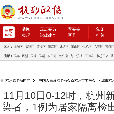
要闻
走进委员
专委会
党派
概况
议政建言
区县
机关
区县：
上城区
拱墅区
西湖区
滨江区
钱塘区
萧山区
余杭区
临平区
富阳
党派：
民革
民盟
民建
民进
农工党
致公党
九三学社
工商联
市总工会
共
杭州政协新闻网
中国人民政治协商会议杭州市委员会
>
城市杭
11月10日0-12时，杭
染者，1例为居家隔离检