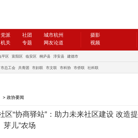
党派
社团
城市杭州
摄影
机关
专题
网友论道
视频
临平区
富阳区
临安区
桐庐县
淳安县
建德市
市总工会
共青团
市妇联
市文联
市科协
市侨联
社科联
>
政协要闻
区“协商驿站”：助力未来社区建设 改造提
芽儿”农场