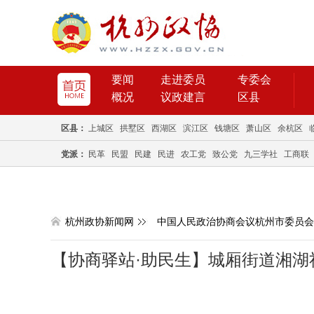
要闻
走进委员
专委会
概况
议政建言
区县
区县：
上城区
拱墅区
西湖区
滨江区
钱塘区
萧山区
余杭区
党派：
民革
民盟
民建
民进
农工党
致公党
九三学社
工商联
杭州政协新闻网
中国人民政治协商会议杭州市委员会
【协商驿站·助民生】城厢街道湘湖社