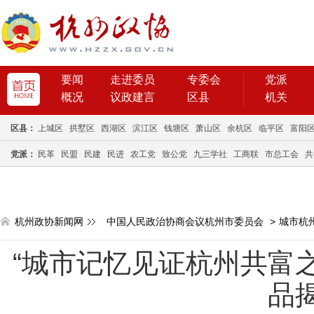
要闻
走进委员
专委会
党派
概况
议政建言
区县
机关
区县：
上城区
拱墅区
西湖区
滨江区
钱塘区
萧山区
余杭区
临平区
富阳
党派：
民革
民盟
民建
民进
农工党
致公党
九三学社
工商联
市总工会
共
杭州政协新闻网
中国人民政治协商会议杭州市委员会
>
城市杭
“城市记忆见证杭州共富
品