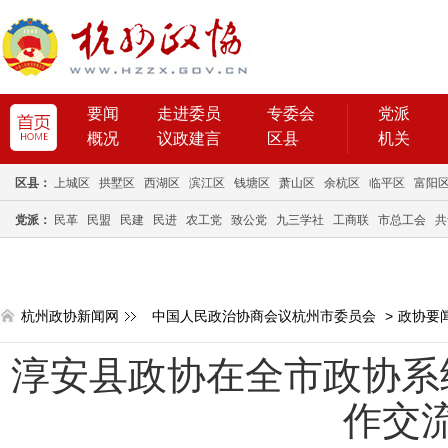
要闻
走进委员
专委会
党派
概况
议政建言
区县
机关
区县：
上城区
拱墅区
西湖区
滨江区
钱塘区
萧山区
余杭区
临平区
富阳
党派：
民革
民盟
民建
民进
农工党
致公党
九三学社
工商联
市总工会
共
杭州政协新闻网
中国人民政治协商会议杭州市委员会
>
政协要
淳安县政协在全市政协系
作交