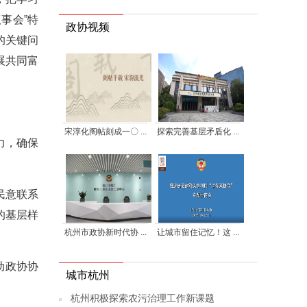
事会”特
政协视频
的关键问
展共同富
宋淳化阁帖刻成一〇 ...
探索完善基层矛盾化 ...
力，确保
民意联系
的基层样
杭州市政协新时代协 ...
让城市留住记忆！这 ...
动政协协
城市杭州
杭州积极探索农污治理工作新课题