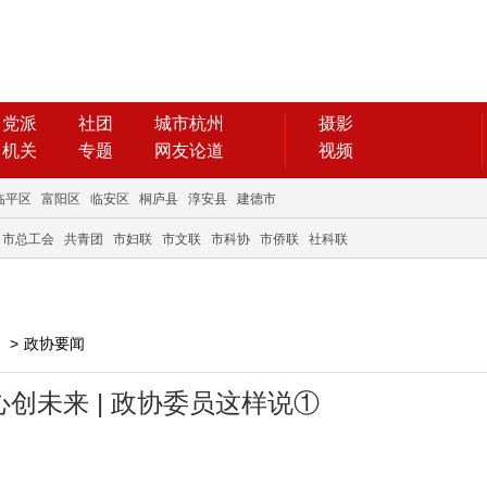
党派
社团
城市杭州
摄影
机关
专题
网友论道
视频
临平区
富阳区
临安区
桐庐县
淳安县
建德市
市总工会
共青团
市妇联
市文联
市科协
市侨联
社科联
>
政协要闻
心创未来 | 政协委员这样说①