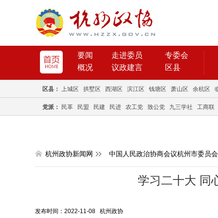
要闻
走进委员
专委会
概况
议政建言
区县
区县：
上城区
拱墅区
西湖区
滨江区
钱塘区
萧山区
余杭区
党派：
民革
民盟
民建
民进
农工党
致公党
九三学社
工商联
杭州政协新闻网
中国人民政治协商会议杭州市委员会
学习二十大 同
发布时间：2022-11-08 杭州政协