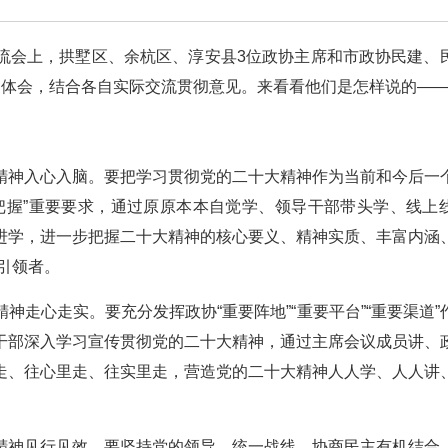
流会上，拱墅区、余杭区、淳安县3位政协主席和市政协民建、
习体会，结合各自实际交流贯彻意见。来看看他们是怎样说的—
精神入心入脑。要把学习贯彻党的二十大精神作为当前和今后一
把握”重要要求，通过原原本本自觉学、领导干部带头学、线上
进学，进一步把握二十大精神的核心要义、精神实质、丰富内涵
范引领者。
走心走实。要充分发挥政协“重要阵地”“重要平台”“重要渠道”
干部深入学习宣传贯彻党的二十大精神，通过主席会议成员讲、
走、往心里走、往实里走，营造党的二十大精神人人学、人人讲
精神见行见效。要坚持党的领导、统一战线、协商民主有机结合