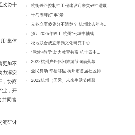
区政协十
杭衢铁路控制性工程建设迎来突破性进展...
千岛湖畔好“丰”景
立冬立夏傻傻分不清楚？ 杭州比去年今...
预计2025年竣工 杭州“云城中轴线...
用“集体
校地联合成立宋韵文化研究中心
“党建+教学”助力教育共富 杭十四中...
2022杭州户外休闲旅游节圆满落幕 ...
着更加不
全民舞动 幸福邻里 杭州市首届社区排...
助力淳安
2022杭州（国际）未来生活节闭幕
研，协商
产业，开
力共同富
交流研讨