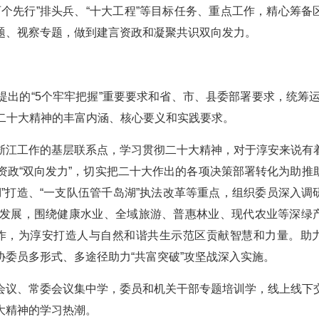
个先行”排头兵、“十大工程”等目标任务、重点工作，精心筹备
题、视察专题，做到建言资政和凝聚共识双向发力。
出的“5个牢牢把握”重要要求和省、市、县委部署要求，统筹运
握二十大精神的丰富内涵、核心要义和实践要求。
浙江工作的基层联系点，学习贯彻二十大精神，对于淳安来说有
资政“双向发力”，切实把二十大作出的各项决策部署转化为助推
”打造、“一支队伍管千岛湖”执法改革等重点，组织委员深入调
发展，围绕健康水业、全域旅游、普惠林业、现代农业等深绿
等工作，为淳安打造人与自然和谐共生示范区贡献智慧和力量。助
委员多形式、多途径助力“共富突破”攻坚战深入实施。
会议、常委会议集中学，委员和机关干部专题培训学，线上线下
大精神的学习热潮。