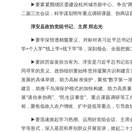
▶要紧紧围绕区委建设杭州城市新中心、争当“两
二届三次会议，科学谋划明年重点调研课题、协商议
淳安县政协党组书记、主席 郑志光
▶要学深悟透精髓要义。对标对表习近平总书记提
学+个人学”“线上学+线下学”等，深刻领会、全面把
▶要踔厉奋发担当有为。淳安是习近平总书记在
同寻常的意义。政协组织要始终坚持凝聚共识和建言
发展的具体举措。助力高标准保护，聚焦“数字第一湖
建言，助推千岛湖保护模式的加快构建。助力高质量
展“请你来协商”、“民生议事堂”、重点课题调研
裕，聚焦低收入农户增收、扩中提低等重点，引导政协
▶要迅速掀起学习热潮。运用好党组会议、主席
学等形式，深入基层和界别群众开展宣讲，掀起二十