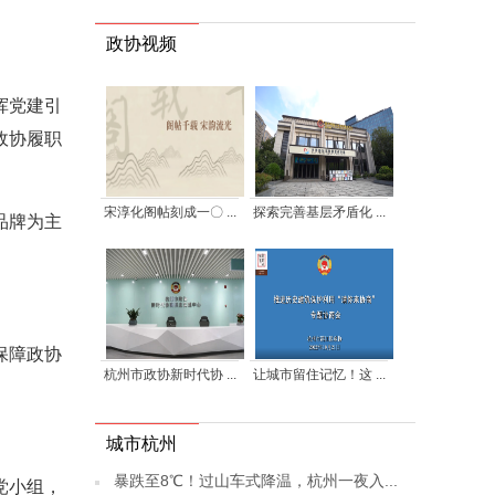
政协视频
挥党建引
政协履职
宋淳化阁帖刻成一〇 ...
探索完善基层矛盾化 ...
品牌为主
保障政协
杭州市政协新时代协 ...
让城市留住记忆！这 ...
城市杭州
暴跌至8℃！过山车式降温，杭州一夜入...
党小组，