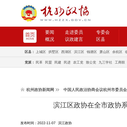
要闻
走进委员
专委会
概况
议政建言
区县
区县：
上城区
拱墅区
西湖区
滨江区
钱塘区
萧山区
余杭区
党派：
民革
民盟
民建
民进
农工党
致公党
九三学社
工商联
杭州政协新闻网
中国人民政治协商会议杭州市委员会
滨江区政协在全市政协
发布时间：2022-11-07 滨江政协