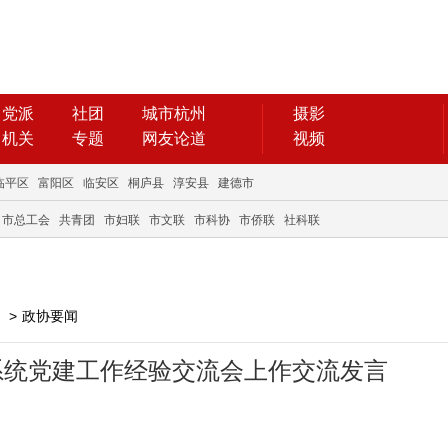
党派
社团
城市杭州
摄影
机关
专题
网友论道
视频
临平区
富阳区
临安区
桐庐县
淳安县
建德市
市总工会
共青团
市妇联
市文联
市科协
市侨联
社科联
>
政协要闻
系统党建工作经验交流会上作交流发言