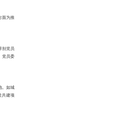
方面为推
界别党员
、党员委
地。如城
社共建项