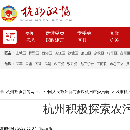
要闻
走进委员
专委会
党派
概况
议政建言
区县
机关
区县：
上城区
拱墅区
西湖区
滨江区
钱塘区
萧山区
余杭区
临平区
富阳
党派：
民革
民盟
民建
民进
农工党
致公党
九三学社
工商联
市总工会
共
杭州政协新闻网
中国人民政治协商会议杭州市委员会
>
城市杭
杭州积极探索农
发布时间：2022-11-07 浙江日报