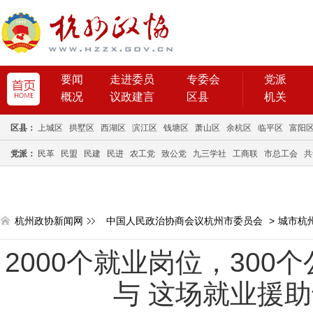
要闻
走进委员
专委会
党派
概况
议政建言
区县
机关
区县：
上城区
拱墅区
西湖区
滨江区
钱塘区
萧山区
余杭区
临平区
富阳
党派：
民革
民盟
民建
民进
农工党
致公党
九三学社
工商联
市总工会
共
杭州政协新闻网
中国人民政治协商会议杭州市委员会
>
城市杭
2000个就业岗位，300
与 这场就业援