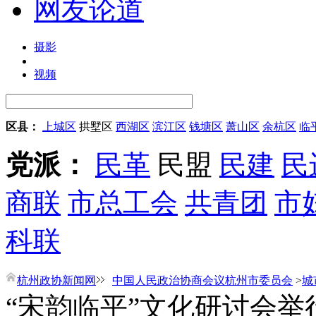
网友论道
摄影
视频
区县：
上城区
拱墅区
西湖区
滨江区
钱塘区
萧山区
余杭区
临
党派：
民革
民盟
民建
民
商联
市总工会
共青团
市
科联
杭州政协新闻网
中国人民政治协商会议杭州市委员会
>
城
“宋韵临平”文化研讨会举