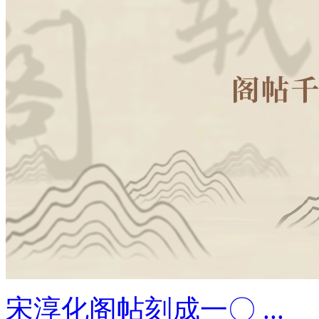
宋淳化阁帖刻成一〇 ...