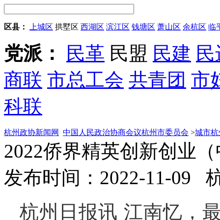
区县：
上城区
拱墅区
西湖区
滨江区
钱塘区
萧山区
余杭区
临
党派：
民革
民盟
民建
民
商联
市总工会
共青团
市
科联
杭州政协新闻网
中国人民政治协商会议杭州市委员会
>
城市杭
2022侨界精英创新创业
发布时间：2022-11-09
杭州日报讯 江南忆，