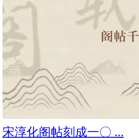
宋淳化阁帖刻成一〇 ...