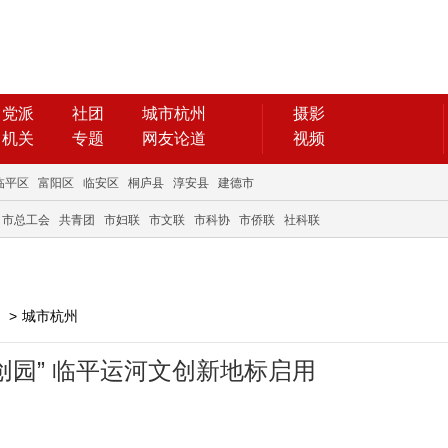
党派
社团
城市杭州
摄影
机关
专题
网友论道
视频
临平区
富阳区
临安区
桐庐县
淳安县
建德市
市总工会
共青团
市妇联
市文联
市科协
市侨联
社科联
>
城市杭州
创园” 临平运河文创新地标启用