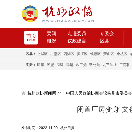
要闻
走进委员
专委会
概况
议政建言
区县
区县：
上城区
拱墅区
西湖区
滨江区
钱塘区
萧山区
余杭区
党派：
民革
民盟
民建
民进
农工党
致公党
九三学社
工商联
杭州政协新闻网
中国人民政治协商会议杭州市委员会
闲置厂房变身“文
发布时间：2022-11-09 杭州日报