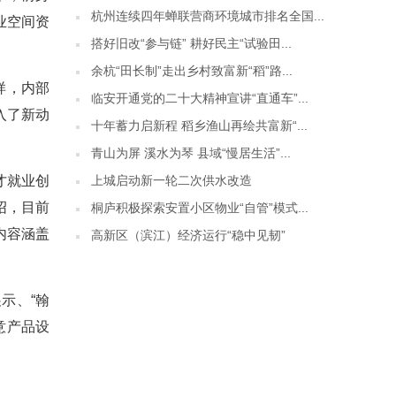
杭州连续四年蝉联营商环境城市排名全国...
业空间资
搭好旧改“参与链” 耕好民主“试验田...
余杭“田长制”走出乡村致富新“稻”路...
样，内部
临安开通党的二十大精神宣讲“直通车”...
入了新动
十年蓄力启新程 稻乡渔山再绘共富新“...
青山为屏 溪水为琴 县域“慢居生活”...
上城启动新一轮二次供水改造
才就业创
绍，目前
桐庐积极探索安置小区物业“自管”模式...
内容涵盖
高新区（滨江）经济运行“稳中见韧”
示、“翰
意产品设