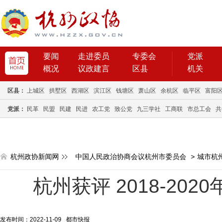
要闻
走进委员
专委会
党派
概况
议政建言
区县
机关
区县：
上城区
拱墅区
西湖区
滨江区
钱塘区
萧山区
余杭区
临平区
富阳
党派：
民革
民盟
民建
民进
农工党
致公党
九三学社
工商联
市总工会
共
杭州政协新闻网
中国人民政治协商会议杭州市委员会
>
城市杭
杭州获评 2018-20
发布时间：2022-11-09 都市快报