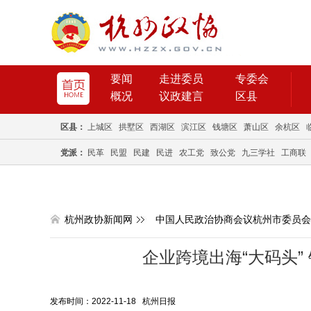
要闻
走进委员
专委会
概况
议政建言
区县
区县：
上城区
拱墅区
西湖区
滨江区
钱塘区
萧山区
余杭区
党派：
民革
民盟
民建
民进
农工党
致公党
九三学社
工商联
杭州政协新闻网
中国人民政治协商会议杭州市委员会
企业跨境出海“大码头”
发布时间：2022-11-18 杭州日报