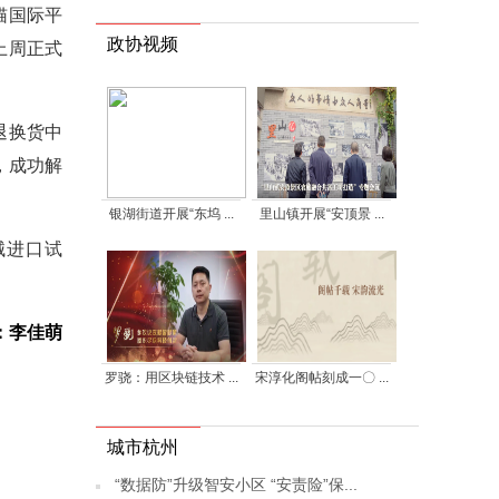
猫国际平
政协视频
上周正式
退换货中
，成功解
银湖街道开展“东坞 ...
里山镇开展“安顶景 ...
械进口试
：李佳萌
罗骁：用区块链技术 ...
宋淳化阁帖刻成一〇 ...
城市杭州
“数据防”升级智安小区 “安责险”保...