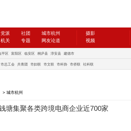
党派
社团
城市杭州
摄影
机关
专题
网友论道
视频
临平区
富阳区
临安区
桐庐县
淳安县
建德市
市总工会
共青团
市妇联
市文联
市科协
市侨联
社科联
>
城市杭州
 钱塘集聚各类跨境电商企业近700家