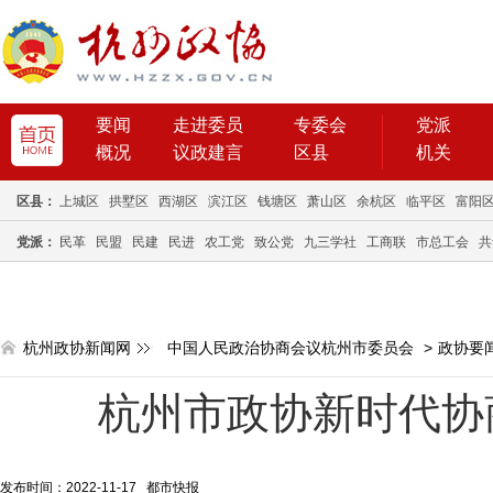
要闻
走进委员
专委会
党派
概况
议政建言
区县
机关
区县：
上城区
拱墅区
西湖区
滨江区
钱塘区
萧山区
余杭区
临平区
富阳
党派：
民革
民盟
民建
民进
农工党
致公党
九三学社
工商联
市总工会
共
杭州政协新闻网
中国人民政治协商会议杭州市委员会
>
政协要
杭州市政协新时代协
发布时间：2022-11-17 都市快报