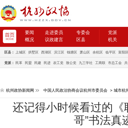
要闻
走进委员
专委会
党派
概况
议政建言
区县
机关
区县：
上城区
拱墅区
西湖区
滨江区
钱塘区
萧山区
余杭区
临平区
富阳
党派：
民革
民盟
民建
民进
农工党
致公党
九三学社
工商联
市总工会
共
杭州政协新闻网
中国人民政治协商会议杭州市委员会
>
城市杭
还记得小时候看过的《
哥”书法真