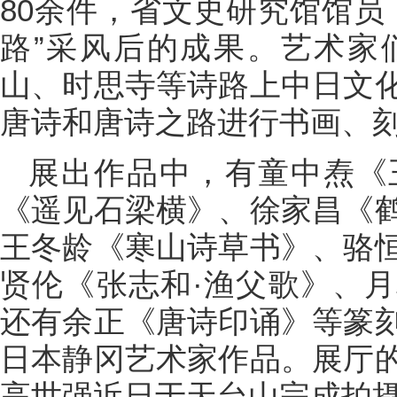
80余件，省文史研究馆馆员
路”采风后的成果。艺术家
山、时思寺等诗路上中日文
唐诗和唐诗之路进行书画、
展出作品中，有童中焘《
《遥见石梁横》、徐家昌《
王冬龄《寒山诗草书》、骆
贤伦《张志和·渔父歌》、
还有余正《唐诗印诵》等篆
日本静冈艺术家作品。展厅
高世强近日于天台山完成拍