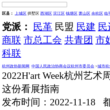
区县：
上城区
拱墅区
西湖区
滨江区
钱塘区
萧山区
余杭区
临
党派：
民革
民盟
民建
民
商联
市总工会
共青团
市
科联
杭州政协新闻网
中国人民政治协商会议杭州市委员会
>
城市杭
2022H'art Week杭
这份看展指南
发布时间：2022-11-18