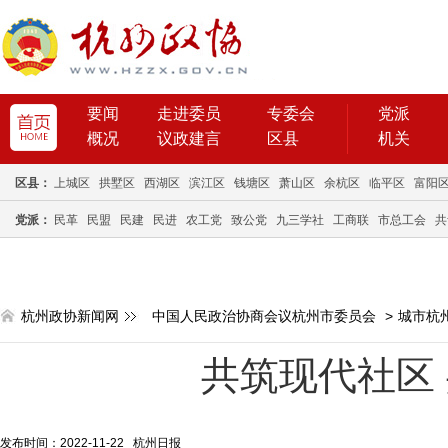
要闻
走进委员
专委会
党派
概况
议政建言
区县
机关
区县：
上城区
拱墅区
西湖区
滨江区
钱塘区
萧山区
余杭区
临平区
富阳
党派：
民革
民盟
民建
民进
农工党
致公党
九三学社
工商联
市总工会
共
杭州政协新闻网
中国人民政治协商会议杭州市委员会
>
城市杭
共筑现代社区
发布时间：2022-11-22 杭州日报