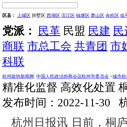
区县：
上城区
拱墅区
西湖区
滨江区
钱塘区
萧山区
余杭区
临
党派：
民革
民盟
民建
民
商联
市总工会
共青团
市
科联
杭州政协新闻网
中国人民政治协商会议杭州市委员会
>
城市杭
精准化监督 高效化处置 
发布时间：2022-11-30
杭州日报讯 日前，桐